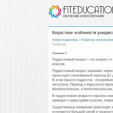
Возрастные особенности учащихся
Новая педагогика
»
Развитие технологиче
7 классов
Страница 1
Подростковый возраст - это возраст от
классов.
Подростковый возраст называют перехо
происходит своеобразный переход (от д
В этом смысле подросток - полуребено
наступила. Переход к взрослости прони
физиологическое, и интеллектуальное,
В подростковом возрасте серьезно изм
приводит к перестройке психики, лом
Существенные изменения происходят в
отличаются большой силой и трудност