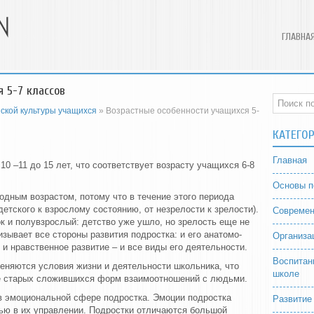
ГЛАВНА
 5-7 классов
ской культуры учащихся
» Возрастные особенности учащихся 5-
КАТЕГО
Главная
 10 –11 до 15 лет, что соответствует возрасту учащихся 6-8
Основы п
дным возрастом, потому что в течение этого периода
етского к взрослому состоянию, от незрелости к зрелости).
Современ
к и полувзрослый: детство уже ушло, но зрелость еще не
зывает все стороны развития подростка: и его анатомо-
Организа
 и нравственное развитие – и все виды его деятельности.
Воспитан
еняются условия жизни и деятельности школьника, что
школе
ке старых сложившихся форм взаимоотношений с людьми.
 эмоциональной сфере подростка. Эмоции подростка
Развитие
ью в их управлении. Подростки отличаются большой