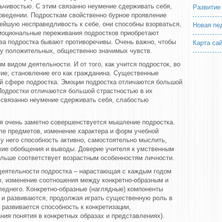
ьчивостью. С этим связанно неумение сдерживать себя,
Развитие
поведении. Подросткам свойственно бурное проявление
ейшую несправедливость к себе, они способны взорваться,
Новая пе
Эмоциональные переживания подростков приобретают
ва подростка бывают противоречивы. Очень важно, чтобы
Карта са
зу положительных, общественно значимых чувств.
 видом деятельности. И от того, как учится подросток, во
тие, становление его как гражданина. Существенные
й сфере подростка. Эмоции подростка отличаются большой
 Подростки отличаются большой страстностью в их
 связанно неумение сдерживать себя, слабостью
я очень заметно совершенствуется мышление подростка.
ле предметов, изменение характера и форм учебной
у него способность активно, самостоятельно мыслить,
окие обобщения и выводы. Доверие учителя к умственным
ольше соответствует возрастным особенностям личности.
деятельности подростка – нарастающая с каждым годом
, изменение соотношения между конкретно-образным и
еднего. Конкретно-образные (наглядные) компоненты
 и развиваются, продолжая играть существенную роль в
развивается способность к конкретизации,
ия понятия в конкретных образах и представлениях).