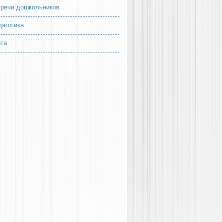
 речи дошкольников
дагогика
йта