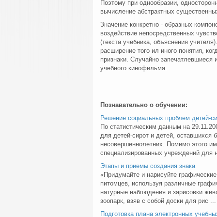
Поэтому при однообразии, односторонн
вычисление абстрактных существенных
Значение конкретно - образных компон
воздействие непосредственных чувств
(текста учебника, объяснения учителя
расширение того ил иного понятия, ког
признаки. Случайно запечатлевшиеся 
учебного кинофильма.
Познавательно о обучении:
Решение социальных проблем детей-си
По статистическим данным на 29.11.20
для детей-сирот и детей, оставшихся 
несовершеннолетних. Помимо этого им
специализированных учреждений для не
Этапы и приемы создания знака
«Придумайте и нарисуйте графические
питомцев, используя различные графич
натурные наблюдения и зарисовки жив
зоопарк, взяв с собой доски для рис ...
Подготовка плана электронных учебны