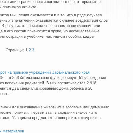
ости или ограниченности наглядного опыта тормозится
 признаков объекта.
ентов мышления сказывается и в то, что в ряде случаев
енных впечатлений оказывается сильнее воздействия слов
). В результате происходит неправомерное сужение или
да в его состав привносится яркие, но несущественные
иллюстрации в учебнике, наглядном пособии, кадры
Страницы:
1
2
3
рот на примере учреждений Забайкальского края
08 г., в Забайкальском крае функционирует 51 учреждение
без попечения родителей. В них воспитываются 2 918
еются два специализированных дома ребенка и 20
со ...
 знаки для обозначения животных в зоопарке или домашних
еские приемы». Первый этап в создании знаков - это
отных. Учащимся предлагается совершить экскурсию в
х материалов