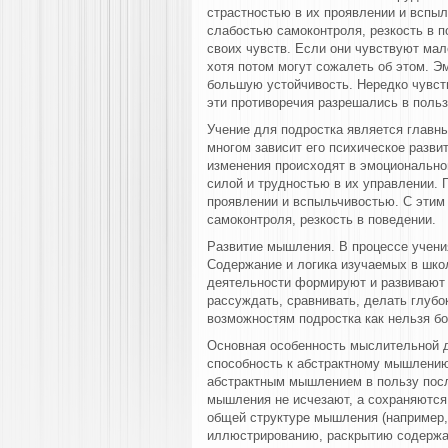
страстностью в их проявлении и вспыл
слабостью самоконтроля, резкость в 
своих чувств. Если они чувствуют мал
хотя потом могут сожалеть об этом. 
большую устойчивость. Нередко чувст
эти противоречия разрешались в поль
Учение для подростка является главным
многом зависит его психическое разви
изменения происходят в эмоционально
силой и трудностью в их управлении.
проявлении и вспыльчивостью. С этим
самоконтроля, резкость в поведении.
Развитие мышления. В процессе учени
Содержание и логика изучаемых в шко
деятельности формируют и развивают 
рассуждать, сравнивать, делать глуб
возможностям подростка как нельзя б
Основная особенность мыслительной 
способность к абстрактному мышлению
абстрактным мышлением в пользу посл
мышления не исчезают, а сохраняются
общей структуре мышления (например, 
иллюстрированию, раскрытию содержан