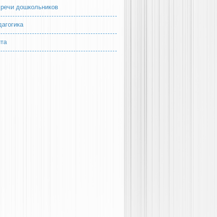
 речи дошкольников
дагогика
йта