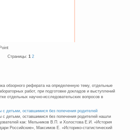
Point
Страницы:
1
2
ка обзорного реферата на определенную тему, отдельные
абораторных работ, при подготовке докладов и выступлений
отке отдельных научно-исследовательских вопросов в
ы с детьми, оставшимися без попечения родителей
ты с детьми, оставшимися без попечения родителей нашли
дователей как: Мельников В.П. и Холостова Е.И. «История
дари Российские», Максимов Е. «Историко-статистический