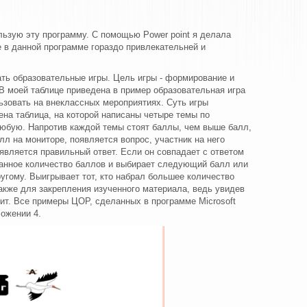
ользую эту программу. С помощью Power point я делала
ые в данной программе гораздо привлекательней и
ать образовательные игры. Цель игры - формирование и
В моей таблице приведена в пример образовательная игра
льзовать на внеклассных мероприятиях. Суть игры
на таблица, на которой написаны четыре темы по
любую. Напротив каждой темы стоят баллы, чем выше балл,
лл на мониторе, появляется вопрос, участник на него
оявляется правильный ответ. Если он совпадает с ответом
бранное количество баллов и выбирает следующий балл или
другому. Выигрывает тот, кто набрал большее количество
акже для закрепления изученного материала, ведь увидев
нит. Все примеры ЦОР, сделанных в программе Microsoft
ложении 4.