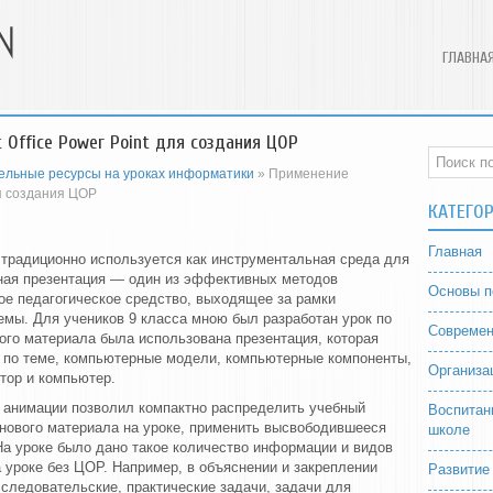
ГЛАВНА
Office Power Point для создания ЦОР
льные ресурсы на уроках информатики
» Применение
ля создания ЦОР
КАТЕГО
Главная
nt традиционно используется как инструментальная среда для
ная презентация — один из эффективных методов
Основы п
ое педагогическое средство, выходящее за рамки
емы. Для учеников 9 класса мною был разработан урок по
Современ
ого материала была использована презентация, которая
 по теме, компьютерные модели, компьютерные компоненты,
Организа
тор и компьютер.
 анимации позволил компактно распределить учебный
Воспитан
 нового материала на уроке, применить высвободившееся
школе
На уроке было дано такое количество информации и видов
 уроке без ЦОР. Например, в объяснении и закреплении
Развитие
следовательские, практические задачи, задачи для