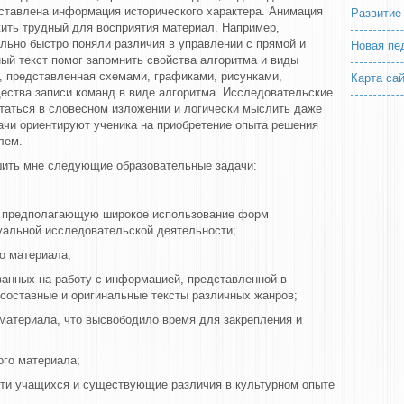
ставлена информация исторического характера. Анимация
Развитие
жить трудный для восприятия материал. Например,
льно быстро поняли различия в управлении с прямой и
Новая пе
ый текст помог запомнить свойства алгоритма и виды
, представленная схемами, графиками, рисунками,
Карта са
ества записи команд в виде алгоритма. Исследовательские
утаться в словесном изложении и логически мыслить даже
ачи ориентируют ученика на приобретение опыта решения
лем.
шить мне следующие образовательные задачи:
и, предполагающую широкое использование форм
уальной исследовательской деятельности;
о материала;
ванных на работу с информацией, представленной в
 составные и оригинальные тексты различных жанров;
 материала, что высвободило время для закрепления и
ого материала;
ти учащихся и существующие различия в культурном опыте