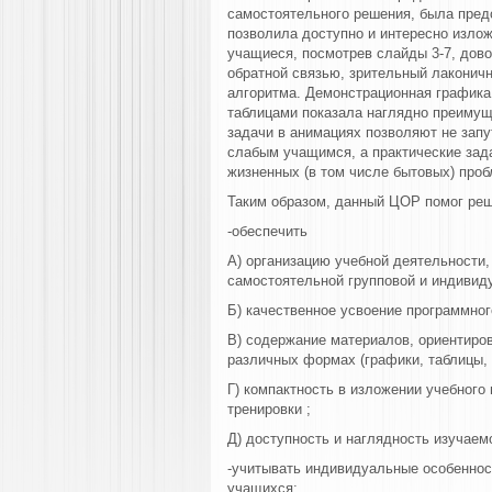
самостоятельного решения, была пред
позволила доступно и интересно изло
учащиеся, посмотрев слайды 3-7, дово
обратной связью, зрительный лаконичн
алгоритма. Демонстрационная графика
таблицами показала наглядно преимущ
задачи в анимациях позволяют не зап
слабым учащимся, а практические зад
жизненных (в том числе бытовых) проб
Таким образом, данный ЦОР помог ре
-обеспечить
А) организацию учебной деятельност
самостоятельной групповой и индивид
Б) качественное усвоение программног
В) содержание материалов, ориентиро
различных формах (графики, таблицы,
Г) компактность в изложении учебного
тренировки ;
Д) доступность и наглядность изучаем
-учитывать индивидуальные особеннос
учащихся;