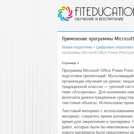
Применение программы Microsoft 
Новая педагогика
»
Цифровые образовате
программы Microsoft Office Power Point д
Страница 1
Программа Microsoft Office Power Poi
подготовки презентаций. Мультимедий
организации обучения на уроках, мощн
традиционной классно — урочной сист
теме «Алгоритмы». Для изложения нов
включала демонстрационные средства
текстовые объекты. Использован проек
Текстовый материал с использованием
материал, сократить время изложения
время для закрепления и тренировки. 
работ, которые были бы невозможны на
нового материала были предложены ис