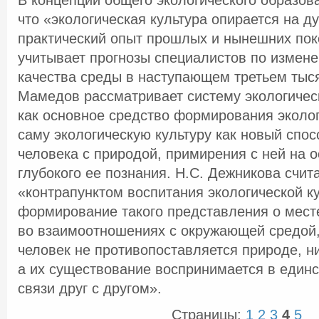
В концепции общего экологического образов
что «экологическая культура опирается на д
практический опыт прошлых и нынешних пок
учитывает прогнозы специалистов по измене
качества среды в наступающем третьем тыся
Мамедов рассматривает систему экологичес
как основное средство формирования эколог
саму экологическую культуру как новый спо
человека с природой, примирения с ней на 
глубокого ее познания. Н.С. Дежникова счита
«контрапунктом воспитания экологической 
формирование такого представления о мест
во взаимоотношениях с окружающей средой,
человек не противопоставляется природе, н
а их существование воспринимается в един
связи друг с другом».
Страницы:
1
2
3
4
5