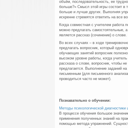
объём, последовательность, ее трудно
больше?» Смысл этой игры состоит в т
больше и лучше других. Выполняя упр
искренне стремятся ответить на все в
Когда совместная с учителем работа п
можно предлагать самостоятельные, а
является рассказ (сочинение) о слове.
Во всех случаях – в ходе тренировочн
предлагать вопросник, который однов
обучающих занятий вопросник полезно
высоком уровне работы, когда учитель
рассказа о слове, вопросник, чтобы н
предлагается. Выполнение заданий на 
письменным (для письменного анализа 
проводиться часто не может).
Познавательно о обучении:
Методы психологической диагностики 
В процессе обучения большое значение
применения полученных знаний на пра
помощью метода упражнений. Сущность