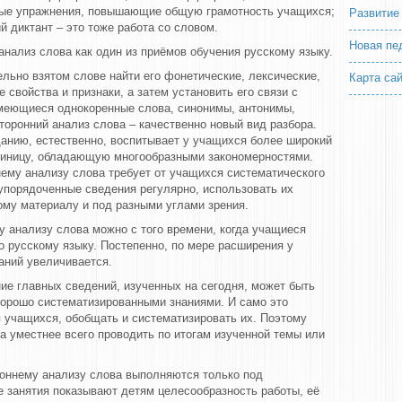
ные упражнения, повышающие общую грамотность учащихся;
Развитие
 диктант – это тоже работа со словом.
Новая пе
нализ слова как один из приёмов обучения русскому языку.
ельно взятом слове найти его фонетические, лексические,
Карта са
 свойства и признаки, а затем установить его связи с
имеющиеся однокоренные слова, синонимы, антонимы,
торонний анализ слова – качественно новый вид разбора.
анию, естественно, воспитывает у учащихся более широкий
диницу, обладающую многообразными закономерностями.
ему анализу слова требует от учащихся систематического
упорядоченные сведения регулярно, использовать их
ому материалу и под разными углами зрения.
 анализу слова можно с того времени, когда учащиеся
 русскому языку. Постепенно, по мере расширения у
аний увеличивается.
е главных сведений, изученных на сегодня, может быть
орошо систематизированными знаниями. И само это
я учащихся, обобщать и систематизировать их. Поэтому
а уместнее всего проводить по итогам изученной темы или
оннему анализу слова выполняются только под
е занятия показывают детям целесообразность работы, её