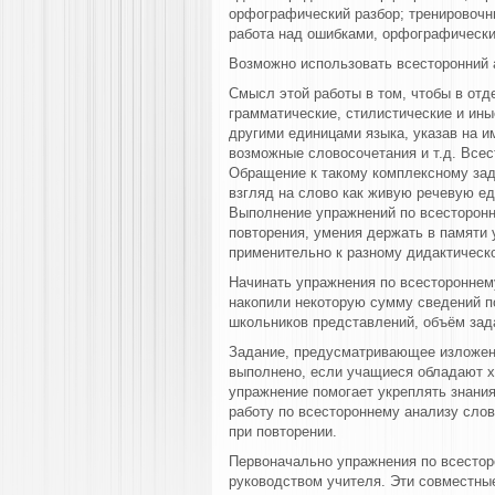
орфографический разбор; тренировоч
работа над ошибками, орфографический
Возможно использовать всесторонний а
Смысл этой работы в том, чтобы в отд
грамматические, стилистические и иные
другими единицами языка, указав на 
возможные словосочетания и т.д. Всес
Обращение к такому комплексному зад
взгляд на слово как живую речевую е
Выполнение упражнений по всесторонн
повторения, умения держать в памяти 
применительно к разному дидактическ
Начинать упражнения по всестороннему
накопили некоторую сумму сведений по
школьников представлений, объём зад
Задание, предусматривающее изложени
выполнено, если учащиеся обладают х
упражнение помогает укреплять знани
работу по всестороннему анализу слов
при повторении.
Первоначально упражнения по всестор
руководством учителя. Эти совместны