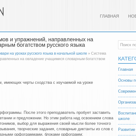
ГЛАВНАЯ
НО
мов и упражнений, направленных на
рным богатством русского языка
ари на уроках русского языка в начальной школе
» Система
КАТЕГ
правленных на овладение учащимися словарным богатством
Главная
Основы п
м, имеющих черты сходства с изучаемой на уроке
Современ
Организа
орфограммы. После этого преподаватель пробует заставить
Воспитан
четании и предложении. Но этим работа над освоением слова
школе
нтонимов, выбор для выражения своей мысли более точного
ывания, творческие задания, словарные диктанты из слов с
Развитие
разными орфограммами, блоками орфограмм;