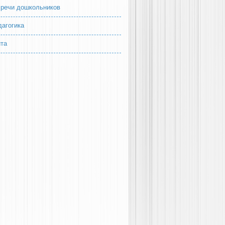
 речи дошкольников
дагогика
йта