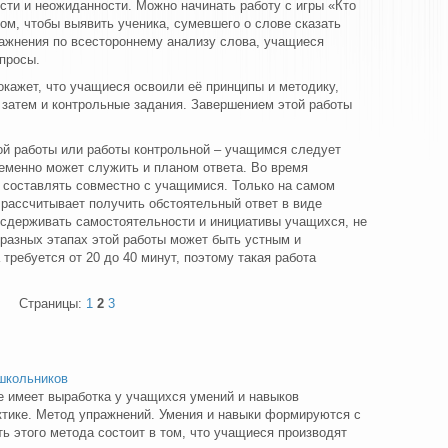
сти и неожиданности. Можно начинать работу с игры «Кто
ом, чтобы выявить ученика, сумевшего о слове сказать
ажнения по всестороннему анализу слова, учащиеся
опросы.
окажет, что учащиеся освоили её принципы и методику,
 затем и контрольные задания. Завершением этой работы
ой работы или работы контрольной – учащимся следует
ременно может служить и планом ответа. Во время
 составлять совместно с учащимися. Только на самом
 рассчитывает получить обстоятельный ответ в виде
е сдерживать самостоятельности и инициативы учащихся, не
разных этапах этой работы может быть устным и
требуется от 20 до 40 минут, поэтому такая работа
Страницы:
1
2
3
школьников
 имеет выра­ботка у учащихся умений и навыков
ктике. Метод упражнений. Умения и навыки формируются с
 этого метода состоит в том, что учащиеся производят