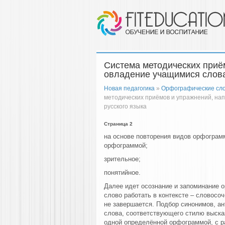
Система методических приё
овладение учащимися слова
Новая педагогика
»
Орфографические слов
методических приёмов и упражнений, на
русского языка
Страница 2
на основе повторения видов орфограм
орфограммой;
зрительное;
понятийное.
Далее идет осознание и запоминание 
слово работать в контексте – словосо
не завершается. Подбор синонимов, а
слова, соответствующего стилю высказ
одной определённой орфограммой, с 