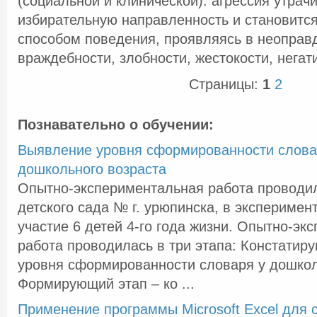
(социальной и клинической): агрессия утрач
избирательную направленность и становитс
способом поведения, проявляясь в неоправ
враждебности, злобности, жестокости, негат
Страницы:
1
2
Познавательно о обучении:
Выявление уровня сформированности слова
дошкольного возраста
Опытно-экспериментальная работа проводи
детского сада № г. урюпинска, в экспериме
участие 6 детей 4-го года жизни. Опытно-эк
работа проводилась в три этапа: Констатир
уровня сформированности словаря у дошкол
Формирующий этап – ко ...
Применение программы Microsoft Excel для