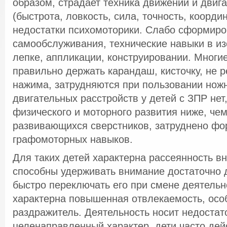
образом, страдает техника движений и двиг
(быстрота, ловкость, сила, точность, коорд
недостатки психомоторики. Слабо сформир
самообслуживания, технические навыки в из
лепке, аппликации, конструировании. Многи
правильно держать карандаш, кисточку, не 
нажима, затрудняются при пользовании нож
двигательных расстройств у детей с ЗПР нет
физического и моторного развития ниже, че
развивающихся сверстников, затруднено ф
графомоторных навыков.
Для таких детей характерна рассеянность в
способны удерживать внимание достаточно 
быстро переключать его при смене деятельн
характерна повышенная отвлекаемость, осо
раздражитель. Деятельность носит недостат
целенаправленный характер, дети часто дей