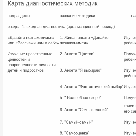
Карта диагностических методик
подразделы
название методики
на
раздел 1. входная диагностика (организационный период)
«Давайте познакомимся»
1. Живая анкета «Давайте
Изучен
или «Расскажи нам о себе»
познакомимся»
ребен
Изучение нравственных
2. Анкета "Цветок"
Получ
ценностей и
ребен
направленности личности
детей и подростков
3. Анкета "Я выбираю"
Изуче
ребен
4. Анкета "Фантастический выбор"
Изуче
5. " Волшебное озеро"
Получ
качест
6. Анкета "Семь желаний"
его с
7. "Самый-самый"
Изуче
8. "Самооценка"
Изуче