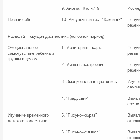
9. Анкета «Кто я?»9.
Иссле
Познай себя
10. Рисуночный тест "Какой я?"
Получ
ребен
Раздел 2. Текущая диагностика (основной период)
Эмоциональное
1. Мониторинг - карта
Получ
самочувствие ребенка и
развит
группы в целом
2. Мишень настроения
Получ
ребен
3. Эмоциональная цветопись
Изуче
самоч
4. "Градусник"
Выявл
состо
Изучение временного
5. "Рисунок-образ"
Выявл
детского коллектива
отноше
6. "Рисунок-символ"
Выявл
отноше