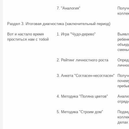
7. "Аналогия"
Получ
колле
Раздел 3. Итоговая диагностика (заключительный период)
Вот и настало время
1. Игра "Чудо-дерево"
Выявл
проститься нам с тобой
ребен
объеди
смены
2. Рейтинг личностного роста
Опред
лично
3. Анкета "Согласен-несогласен"
Получ
почем
пребы
4. Методика "Поляна цветов"
Анализ
отряд
5. Методика "Строим дом"
Подвед
колле
делах