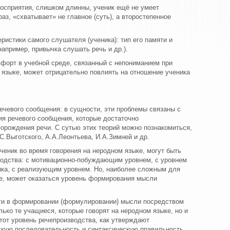
восприятия, слишком длинны, ученик ещё не умеет
з, «схватывает» не главное (суть), а второстепенное
ристики самого слушателя (ученика): тип его памяти и
например, привычка слушать речь и др.).
форт в учебной среде, связанный с непониманием при
 языке, может отрицательно повлиять на отношение ученика
ечевого сообщения: в сущности, эти проблемы связаны с
ия речевого сообщения, которые достаточно
орождения речи. C сутью этих теорий можно познакомиться,
С.Выготского, А.А.Леонтьева, И.А.Зимней и др.
ченик во время говорения на неродном языке, могут быть
одства: с мотивационно-побуждающим уровнем, с уровнем
ка, с реализующим уровнем. Но, наиболее сложным для
ке, может оказаться уровень формирования мысли
ти в формировании (формулировании) мысли посредством
лько те учащиеся, которые говорят на неродном языке, но и
этот уровень речепроизводства, как утверждают
ескую последовательность и синтаксическую правильность