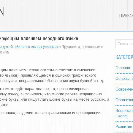
ГЛАВНА
рирующим влиянием неродного языка
я детей в билингвальных условиях
» Трудности, связанные с
языка
КАТЕГО
Главная
щим влиянием неродного языка состоят в смешении
ого языков), проявляющемся в ошибках графического
Основы п
пропуски, неправильное обозначение звука буквой и т. д.
 грамоте идёт параллельно, то, проанализировав
Современ
ому языку, выяснилось, что многие ребята неправильно
кие буквы или пишут латышские буквы на месте русских, а
Организа
ыков.
Воспитан
го класса, выделив только графические инереференции:
школе
Развитие