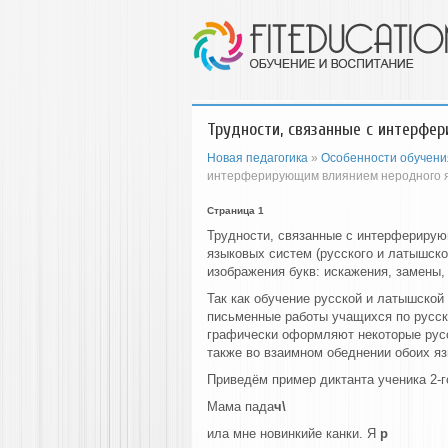
Трудности, связанные с интерфе
Новая педагогика
»
Особенности обучени
интерферирующим влиянием неродного 
Страница 1
Трудности, связанные с интерферирую
языковых систем (русского и латышск
изображения букв: искажения, замены, 
Так как обучение русской и латышской
письменные работы учащихся по русск
графически оформляют некоторые русс
также во взаимном обеднении обоих яз
Приведём пример диктанта ученика 2-
Мама пада
ч\
ила мне новинкийе канки. Я
р