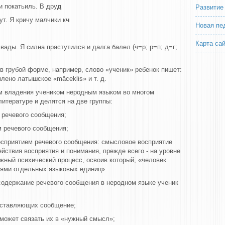
и покатьиль. В дру
д
Развитие
ут. Я кричу малчики к
ч
Новая пе
Карта са
вады. Я силна прастутился и далга балел (ч=р; р=п; д=г;
в грубой форме, например, слово «ученик» ребенок пишет:
ено латышское «māceklis» и т. д.
м владения учеником неродным языком во многом
литературе и делятся на две группы:
 речевого сообщения;
м речевого сообщения;
осприятием речевого сообщения: смысловое восприятие
йствия восприятия и понимания, прежде всего - на уровне
ожный психический процесс, освоив который, «человек
иями отдельных языковых единиц».
содержание речевого сообщения в неродном языке ученик
составляющих сообщение;
е может связать их в «нужный смысл»;