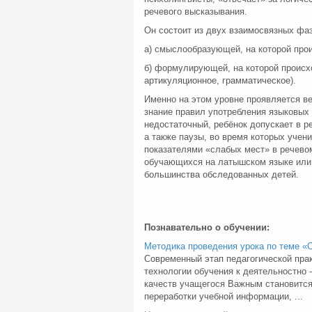
речевого высказывания.
Он состоит из двух взаимосвязных фаз
а) смыслообразующей, на которой про
б) формулирующей, на которой происх
артикуляционное, грамматическое).
Именно на этом уровне проявляется ве
знание правил употребления языковых 
недостаточный, ребёнок допускает в р
а также паузы, во время которых учен
показателями «слабых мест» в речево
обучающихся на латышском языке или 
большинства обследованных детей.
Познавательно о обучении:
Методика проведения урока по теме «
Современный этап педагогической пра
технологии обучения к деятельностно
качеств учащегося Важным становится 
переработки учебной информации, ...