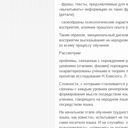
· фразы, тексты, предъявляемые для 
«вычитывать» информацию из таких фра
(детали);
· своеобразны психологические характе
восприятия, влияние прошлого опыта (
Таким образом, эмоциональный диском
восприятии высказывания на неродном
ко всему процессу обучения.
Рассмотрим
проблемы, связанные с порождением р
уровнями (этапами, фазами) порожден
охарактеризованы учёными в теориях п
прочитав исследования Н.Хомского, Л.
Сложности, с которыми сталкивается у
связаны с каждым уровнем речепроизв
формирования мысли посредством язы
ученика, говорящего на неродном язы
посредством языка.
На начальном этапе обучения труднос
языка, как известно, испытывают не то
сами носители языка. И не случайно: 
психолингвисты, «отвечает» за логич