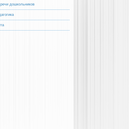
 речи дошкольников
дагогика
йта