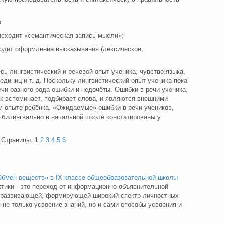
:
исходит «семантическая запись мысли»;
одит оформление высказывания (лексическое,
сь лингвистический и речевой опыт ученика, чувство языка,
единиц и т. д. Поскольку лингвистический опыт ученика пока
ечи разного рода ошибки и недочёты. Ошибки в речи ученика,
ик вспоминает, подбирает слова, и являются внешними
м опыте ребёнка. «Ожидаемые» ошибки в речи учеников,
билингвально в начальной школе констатированы у
Страницы:
1
2
3
4
5
6
Обмен веществ» в ІХ классе общеобразовательной школы
ктики - это переход от информационно-объяснительной
 -развивающей, формирующей широкий спектр личностных
не только усвоение знаний, но и сами способы усвоения и