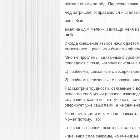
абежал сними на лёд. Падвезал канки 
лёд затришал. Я праварился и сталтан
ичат. Вы
в
ежал на шум мелник и витащи меня из 
в=б)
Иногда смешение языков наблюдается 
«масеклис» – русскими буквами оформл
Многие проблемы, связанные с уровне
совпадают с теми, которые описаны в 
1) проблемы, связанные с восприятием
2) проблемы, связанные с порождение
Рассмотрим трудности, связанные с в
речевого сообщения (процесс взаимоде
слушания), как отмечают учёные, - сл
оперирует уже смыслами, а не значен
Не понимать или искажённо понимать 
может потому, что:
· не знает значения некоторых слов, 
· значения слов знакомы, но ученик н