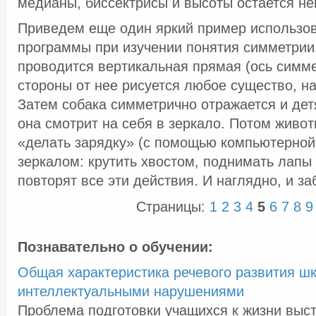
медианы, биссектрисы и высоты остается н
Приведем еще один яркий пример использов
программы при изучении понятия симметрии
проводится вертикальная прямая (ось симме
стороны от нее рисуется любое существо, н
Затем собака симметрично отражается и дет
она смотрит на себя в зеркало. Потом живот
«делать зарядку» (с помощью компьютерно
зеркалом: крутить хвостом, поднимать лапы 
повторят все эти действия. И наглядно, и за
Страницы:
1
2
3
4
5
6
7
8
9
Познавательно о обучении:
Общая характеристика речевого развития шк
интеллектуальными нарушениями
Проблема подготовки учащихся к жизни выст