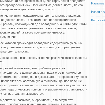
емыслима: а) без препятствия б) без стремления преодолеть
Развитие
ного преодоления их». Пассивная же деятельность, по его
претерпевание деятельности другого».
Новая пе
лению понятия познавательная деятельность учащихся.
ьная деятельность - сознательное, целенаправленное
Карта са
й работы, необходимой для овладения знаниями, умениями,
то «познавательная деятельность – это инициативное,
оению знаний, а также проявление интереса,
в обучении».
ессе которой происходит овладение содержанием учебных
или умениями и навыками, при помощи которых ученик
льная деятельность.
ности школьников невозможно без развития такого качества
ть.
едований показывает, что проблема развития
 находилась в центре внимания педагогов и психологов
ствительность ежедневно доказывает, что процесс обучения
 проявляет познавательную активность. Данное явление
и как принцип «активности и самостоятельности учащихся в
щего педагогического принципа определяются в зависимости
 «познавательная активность».
о действие, развитие, энергичность, это результат
нии, приобретении новых знаний, умений. Активность