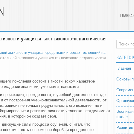
ГЛАВНА
тивности учащихся как психолого-педагогическая
ной активности учащихся средствами игровых технологий на
КАТЕГО
тельной активности учащихся как психолого-педагогическая
Главная
Основы п
ющего поколения состоит в гностическом характере
м овладении знаниями, умениями, навыками.
Современ
 происходит, прежде всего, в учебной деятельности, где
 и от построения учебно-познавательной деятельности, от
Организа
ик, зависит не только продуктивность его познания, но и
 Формирование и развитие личности человека неотделимо от
Воспитан
ия, в которой он создает себя.
школе
ь движущие силы процесса обучения, считал, что
Развитие
о понятия . есть непременно борьба и преодоление