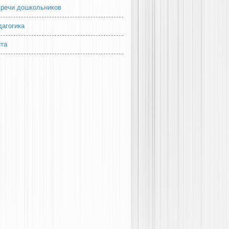
 речи дошкольников
дагогика
йта