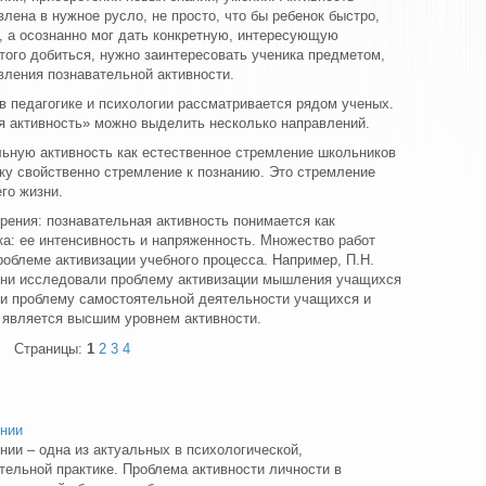
лена в нужное русло, не просто, что бы ребенок быстро,
, а осознанно мог дать конкретную, интересующую
того добиться, нужно заинтересовать ученика предметом,
вления познавательной активности.
в педагогике и психологии рассматривается рядом ученых.
я активность» можно выделить несколько направлений.
ьную активность как естественное стремление школьников
ку свойственно стремление к познанию. Это стремление
го жизни.
зрения: познавательная активность понимается как
а: ее интенсивность и напряженность. Множество работ
облеме активизации учебного процесса. Например, П.Н.
, они исследовали проблему активизации мышления учащихся
ли проблему самостоятельной деятельности учащихся и
 является высшим уровнем активности.
Страницы:
1
2
3
4
ении
нии – одна из актуальных в психологической,
ательной практике. Проблема активности личности в