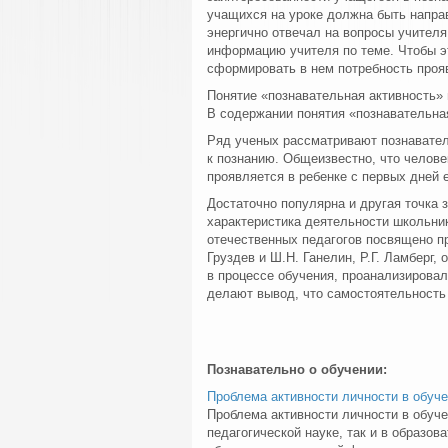
учащихся на уроке должна быть направ
энергично отвечал на вопросы учителя
информацию учителя по теме. Чтобы э
сформировать в нем потребность проя
Понятие «познавательная активность» 
В содержании понятия «познавательна
Ряд ученых рассматривают познавател
к познанию. Общеизвестно, что челове
проявляется в ребенке с первых дней е
Достаточно популярна и другая точка 
характеристика деятельности школьник
отечественных педагогов посвящено пр
Груздев и Ш.Н. Ганелин, Р.Г. Ламберг
в процессе обучения, проанализирова
делают вывод, что самостоятельность
Познавательно о обучении:
Проблема активности личности в обуч
Проблема активности личности в обуче
педагогической науке, так и в образов