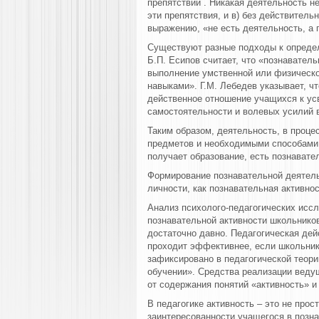
препятствий . Никакая деятельность н
эти препятствия, и в) без действитель
выражению, «не есть деятельность, а 
Существуют разные подходы к опреде
Б.П. Есипов считает, что «познавател
выполнение умственной или физическо
навыками». Г.М. Лебедев указывает, ч
действенное отношение учащихся к усв
самостоятельности и волевых усилий 
Таким образом, деятельность, в проц
предметов и необходимыми способами 
получает образование, есть познавате
Формирование познавательной деятель
личности, как познавательная активнос
Анализ психолого-педагогических иссл
познавательной активности школьников
достаточно давно. Педагогическая дей
проходит эффективнее, если школьник
зафиксировано в педагогической теори
обучении». Средства реализации веду
от содержания понятий «активность» и
В педагогике активность – это не прост
заинтересованности учащегося в позна