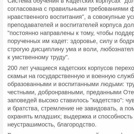
Система обучения в Кадетских корпусах "до
согласована с правильными требованиями ф
нравственного воспитания", а совокупные ус
преподавателей и воспитателей корпуса до
"постоянно направлены к тому, чтобы подде
порученных им кадет: здоровье, силу и бодро
строгую дисциплину ума и воли, любознател
к умственному труду".
200 лет учащиеся кадетских корпусов перех
скамьи на государственную и военную служ
образованными и воспитанными людьми: т
честными, добронравными, преданными Отеч
заповедей высоко ставилось "кадетство": ч
и братства, стремление не завидовать, а по
охранять младших; выдержка и способность
неустрашимость, благородство.