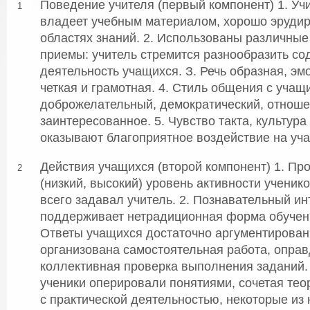
Поведение учителя (первый компонент) 1. Уч
1
владеет учебным материалом, хорошо эруди
областях знаний. 2. Использованы различные
приемы: учитель стремится разнообразить со
деятельность учащихся. З. Речь образная, эм
четкая и грамотная. 4. Стиль общения с учащ
доброжелательный, демократический, отнош
заинтересованное. 5. Чувство такта, культур
оказывают благоприятное воздействие на уч
Действия учащихся (второй компонент) 1. Пр
2
(низкий, высокий) уровень активности ученик
всего задавал учитель. 2. Познавательный и
поддерживает нетрадиционная форма обучения
Ответы учащихся достаточно аргументирован
организована самостоятельная работа, опра
коллективная проверка выполнения заданий.
ученики оперировали понятиями, сочетая тео
с практической деятельностью, некоторые из 