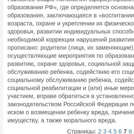
образовании РФ», где определяется основн
образования, заключающаяся в «воспитании
возраста, охране и укреплении их физическо
здоровья, развитии индивидуальных способн
необходимой коррекции нарушений развития»
прописано: родители (лица, их заменяющие),
осуществляющие мероприятия по образован
развитию, охране здоровья, социальной защ
обслуживанию ребенка, содействию его соц
социальному обслуживанию ребенка, содейс
социальной реабилитации и (или) иные меро
участием, вправе обратиться в установленн
законодательством Российской Федерации по
иском о возмещении ребенку вреда, причине
имуществу, а также морального вреда.
Страницы:
2
3
4
5
6
7
8