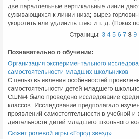
две параллельные вертикальные линии даю
суживающихся к линии низа; вырез горлови
укоротить или удлинить шею и т. д. (Показ п
Страницы:
3
4
5
6
7
8
9
Познавательно о обучении:
Организация экспериментального исследов
самостоятельности младших школьников
С целью выявления особенностей проявлен
самостоятельности детей младшего школьног
СШ№4 было проведено исследование среди
классов. Исследование предполагало изуче
проявлений самостоятельности в учебной и 
деятельности детей младшего школьного воз 
Сюжет ролевой игры «Город звезд»