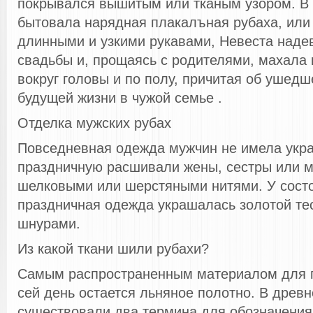
покрывался вышитым или тканым узором. В 
бытовала нарядная плакалъная рубаха, или 
длинными и узкими рукавами, Невеста надев
свадьбы и, прощаясь с родителями, махала
вокруг головы и по полу, причитая об ушед
будущей жизни в чужой семье .
Отделка мужских рубах
Повседневная одежда мужчин не имела укр
праздничную расшивали жены, сестры или 
шелковыми или шерстяными нитями. У сост
праздничная одежда украшалась золотой те
шнурами.
Из какой ткани шили рубахи?
Самым распространенным материалом для п
сей день остается льняное полотно. В древ
существовали два термина для обозначения