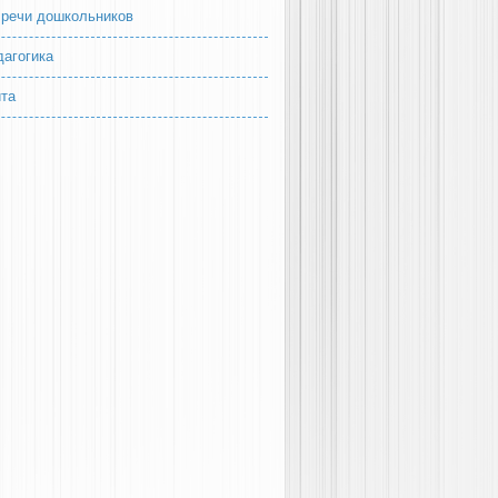
 речи дошкольников
дагогика
йта