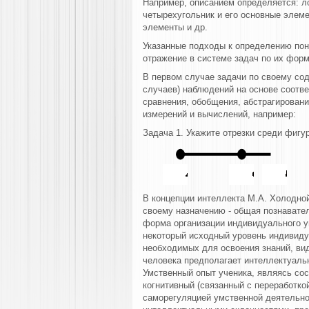
Например, описанием определяется: ло
четырехугольник и его основные элем
элементы и др.
Указанные подходы к определению пон
отражение в системе задач по их фор
В первом случае задачи по своему со
случаев) наблюдений на основе соотв
сравнения, обобщения, абстрагировани
измерений и вычислений, например:
Задача 1. Укажите отрезки среди фигу
В концепции интеллекта М.А. Холодной
своему назначению - общая познавател
форма организации индивидуального у
некоторый исходный уровень индивиду
необходимых для освоения знаний, вид
человека предполагает интеллектуальн
Умственный опыт ученика, являясь со
когнитивный (связанный с переработко
саморегуляцией умственной деятельно