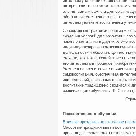
интеллектуальными склонностями, пред
автора, понять не только то, о чем чел
взгляд, самым важным для организаци
обогащения умственного опыта – специ
интеллектуальным воспитанием ученик
Современные трактовки понятия «воспи
создания условий для развития и сам
накопление знаний и других элементо
индивидуализированном взаимодейств
деятельности и общения, ценностными 
смысле, как такое воздействие на чел
его интеллекта в процессе приобретен
Умственное воспитание, являясь инте
самовоспитания, обеспечивая интеллек
исследований, связанных с интеллект
воспитание традиционно сводится к ин
развивающего обучения Л.В. Занкова, 
Стра
Познавательно о обучении:
Влияние праздника на статусное полож
Массовые праздники вызывают сильны
пропаганды, кроме того, повторяемост