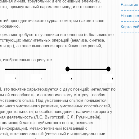
маная линия, треугольник и его основные элементы,
Развитие
енты, прямоугольный параллелепипед и его основные
Новая пе
ятий пропедевтического курса геометрии находят свое
мированию.
Карта са
держанию требуют от учащихся выполнения (в большинстве
етствующих мыслительных операций (анализа, синтеза,
я и др.), а также выполнения простейших построений,
р, изображенных на рисунке
, это понятие характеризуется с двух позиций: интеллект по
ьной способность, и онтологическому статусу - особая
мственного опыта. Под умственным опытом понимается
ального умственного развития, умственных способностей,
ов деятельности, способов поведения, наличие которого у
ая деятельность (Л.С. Выготский, С.Л. Рубинштейн).
ставляющей частью субъектного опыта, включает:
й информации), метакогнитивный (связанный с
сти), интенциональный (связанный с индивидуальными