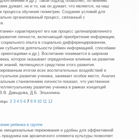
почтениями и др.). Такой подход позволяет, по мнению
овек думает, но и то, как он думает, что является, на наш
и процесса обучения геометрии. Создание условий для
ально организованный процесс, связанный с
а.
тание» характеризуют его как процесс целенаправленного
оразвития личности, включающий приобретение информации,
в социального опыта в социально дифференцированном,
ии субъектов деятельности (обмен информацией, способами
ориентациями и др.). Воспитание понимается в широком
овека, которое оказывает определённое влияние на развитие
ия знаний, являющихся средством этого развития.
грированным итогом всех воспитательных воздействий и
туальное развитие ученика, занимает особое место. Анализ
уальным становлением личности показал, что умственное
теллектуальному развитию ученика в рамках концепций
В.В. Давыдова, Д.Б. Эльконина.
ницы:
2
3
4
5
6
7
8
9
10
11
12
ение ребенка в группе
е эмоциональные переживания и удобны для эффективной
ь праздника как архаического элемента культуры позволяет