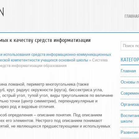
ГЛАВНА
мых к качеству средств информатизации
 и использования средств информационно-коммуникационных
КАТЕГО
еской компетентности учащихся основной школы
» Система
средств информатизации образования
Главная
Основы п
лина ломаной, периметр многоугольника (также
уб, круг, радиус окружности (круга), биссектриса угла,
Современ
, острый угол, тупой угол, виды треугольников по величине
ьно точки (центр симметрии), перпендикулярные и
Организа
рез род и видовые отличия.
особ определения – описание понятия. Под описанием
Воспитан
сех его элементов. Нестрого под описанием понимают
школе
нятий, не являющихся предшествующими и используемых
Развитие