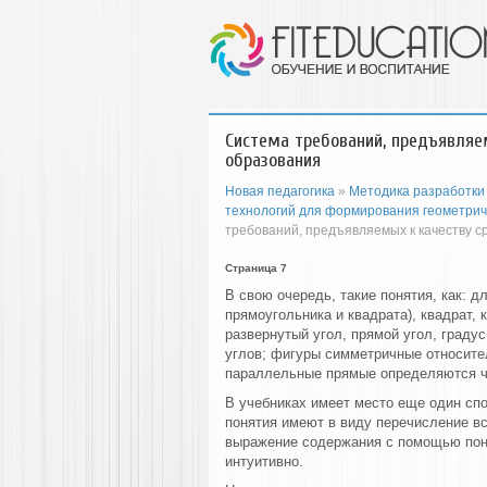
Система требований, предъявляе
образования
Новая педагогика
»
Методика разработки
технологий для формирования геометрич
требований, предъявляемых к качеству 
Страница 7
В свою очередь, такие понятия, как: д
прямоугольника и квадрата), квадрат, к
развернутый угол, прямой угол, градус
углов; фигуры симметричные относител
параллельные прямые определяются че
В учебниках имеет место еще один сп
понятия имеют в виду перечисление в
выражение содержания с помощью по
интуитивно.