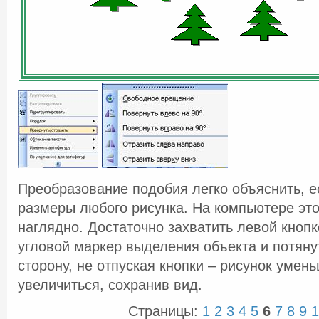
Преобразование подобия легко объяснить, е
размеры любого рисунка. На компьютере эт
наглядно. Достаточно захватить левой кноп
угловой маркер выделения объекта и потяну
сторону, не отпуская кнопки – рисунок умен
увеличиться, сохранив вид.
Страницы:
1
2
3
4
5
6
7
8
9
1